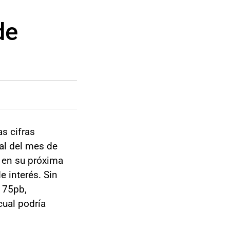
de
s cifras
al del mes de
 en su próxima
e interés. Sin
 75pb,
cual podría