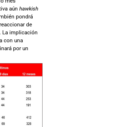
ndo mes
tiva aún
hawkish
ambién pondrá
 reaccionar de
 La implicación
úa con una
inará por un