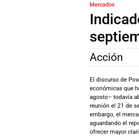
Mercados
Indicad
septie
Acción
El discurso de Pow
económicas que han
agosto– todavía a
reunión el 21 de se
embargo, el mercad
aguardando el repo
ofrecer mayor clar