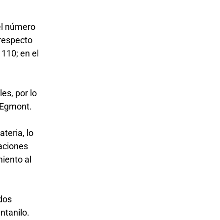
el número
 respecto
 110; en el
es, por lo
a Egmont.
teria, lo
raciones
miento al
(dos
entanilo.