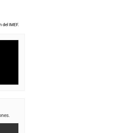
n del IMEF.
ones.