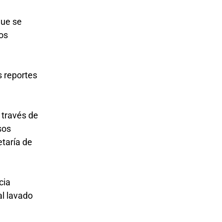
que se
os
s reportes
 través de
sos
etaría de
cia
al lavado