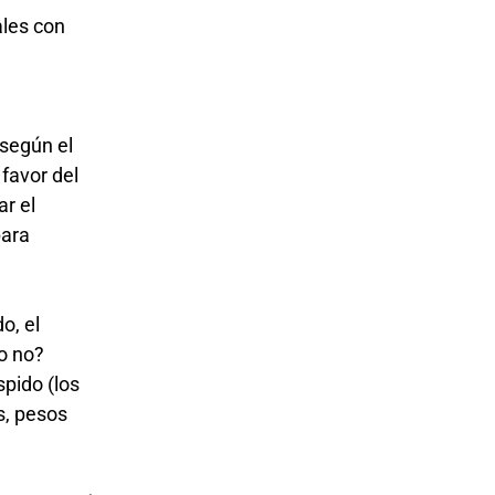
ales con
 según el
 favor del
ar el
para
o, el
 o no?
pido (los
s, pesos