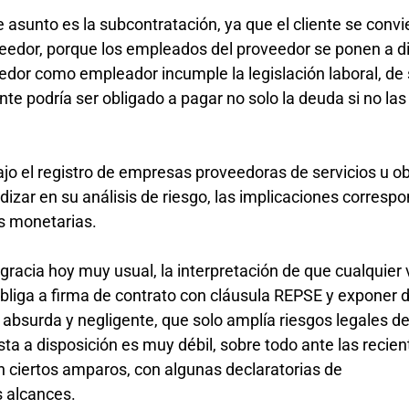
 asunto es la subcontratación, ya que el cliente se convi
veedor, porque los empleados del proveedor se ponen a d
oveedor como empleador incumple la legislación laboral, de
iente podría ser obligado a pagar no solo la deuda si no las
ajo el registro de empresas proveedoras de servicios u o
izar en su análisis de riesgo, las implicaciones corresp
es monetarias.
racia hoy muy usual, la interpretación de que cualquier v
 obliga a firma de contrato con cláusula REPSE y exponer 
ón absurda y negligente, que solo amplía riesgos legales 
ta a disposición es muy débil, sobre todo ante las recien
en ciertos amparos, con algunas declaratorias de
os alcances.