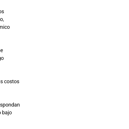
os
o,
ómico
ue
go
us costos
respondan
o bajo