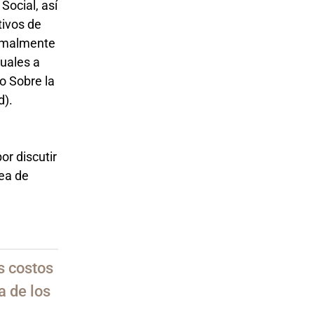
Social, así
tivos de
ormalmente
guales a
o Sobre la
d).
or discutir
lea de
a
s costos
a de los