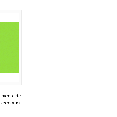
eniente de
roveedoras