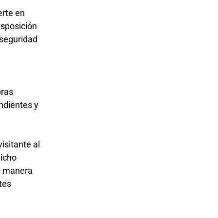
erte en
isposición
 seguridad
bras
ondientes y
isitante al
dicho
de manera
tes