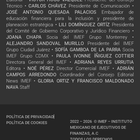
Técnico •
CARLOS CHÁVEZ
Presidente de Comunicación •
JOSÉ ANTONIO QUESADA PALACIOS
Embajador de
educación financiera para la inclusión y presidente de
planeación estratégica •
LILI DOMÍNGUEZ ORTÍZ
Presidenta
del Comité de Gobierno Corporativo y Jurídico Financiero •
JOANA CHAPA
Socia del IMEF Grupo Monterrey •
ALEJANDRO SANDOVAL MURILLO
Presidente del IMEF
Grupo Ciudad Juárez •
SOFÍA GAMBOA DE LA PARRA
Socia
IMEF Grupo CDMX •
PAULA IVONNE ÍÑIGUEZ COTTIER
Directora General del IMEF •
ADRIANA REYES URRUTIA
Editora •
NOÉ PÉREZ
Director Comercial IMEF •
ADRIÁN
CAMPOS ARREDONDO
Coordinador del Consejo Editorial
News IMEF •
GLORIA ORTIZ Y FRANCISCO MALDONADO
NAVA
Staff
POLÍTICA DE PRIVACIDAD
2022 – 2026 © IMEF – INSTITUTO
POLÍTICA DE COOKIES
MEXICANO DE EJECUTIVOS DE
FINANZAS, A.C
TODOS LOS DERECHOS