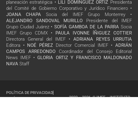
planeación estratégica •
LILI DOMÍNGUEZ ORTÍZ
Presidenta
del Comité de Gobierno Corporativo y Jurídico Financiero •
JOANA CHAPA
Socia del IMEF Grupo Monterrey •
ALEJANDRO SANDOVAL MURILLO
Presidente del IMEF
Grupo Ciudad Juárez •
SOFÍA GAMBOA DE LA PARRA
Socia
IMEF Grupo CDMX •
PAULA IVONNE ÍÑIGUEZ COTTIER
Directora General del IMEF •
ADRIANA REYES URRUTIA
Editora •
NOÉ PÉREZ
Director Comercial IMEF •
ADRIÁN
CAMPOS ARREDONDO
Coordinador del Consejo Editorial
News IMEF •
GLORIA ORTIZ Y FRANCISCO MALDONADO
NAVA
Staff
POLÍTICA DE PRIVACIDAD
2022 – 2026 © IMEF – INSTITUTO
POLÍTICA DE COOKIES
MEXICANO DE EJECUTIVOS DE
FINANZAS, A.C
TODOS LOS DERECHOS
RESERVADOS
SITIO DISEÑADO POR
ESSOCIAL.MX