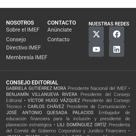
NOSOTROS
CONTACTO
NUESTRAS REDES
Sobre el IMEF
Anúnciate
Consejo
Contacto
Directivo IMEF
Membresía IMEF
CONSEJO EDITORIAL
GABRIELA GUTIÉRREZ MORA
Presidente Nacional del IMEF •
BENJAMÍN VILLANUEVA RIVERA
Presidente del Consejo
Editorial •
VÍCTOR HUGO VÁZQUEZ
Presidente del Consejo
Técnico •
CARLOS CHÁVEZ
Presidente de Comunicación •
JOSÉ ANTONIO QUESADA PALACIOS
Embajador de
educación financiera para la inclusión y presidente de
planeación estratégica •
LILI DOMÍNGUEZ ORTÍZ
Presidenta
del Comité de Gobierno Corporativo y Jurídico Financiero •