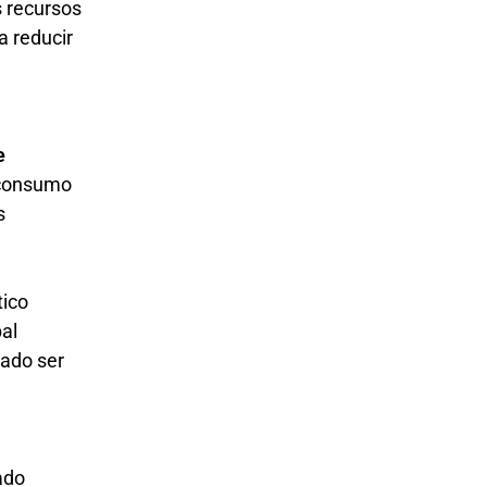
s recursos
a reducir
e
 consumo
s
tico
bal
rado ser
ado