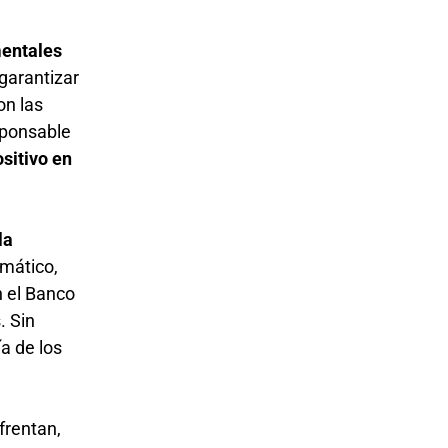
mentales
garantizar
on las
sponsable
sitivo en
la
imático,
n el Banco
. Sin
a de los
frentan,