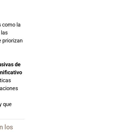
s como la
 las
 priorizan
usivas de
ificativo
ticas
zaciones
y que
n los