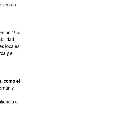
nen un 19%
bilidad
s locales,
ca y el
e, como el
común y
liencia a