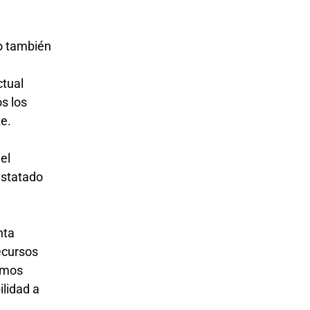
o también
ctual
s los
te.
 el
nstatado
.
nta
ecursos
demos
ilidad a