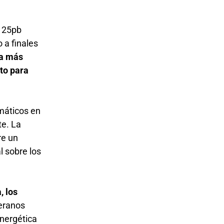
e 25pb
 a finales
sa más
to para
máticos en
te. La
re un
 sobre los
, los
beranos
energética