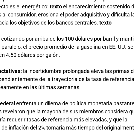
ecto es el energético:
texto
el encarecimiento sostenido d
 al consumidor, erosiona el poder adquisitivo y dificulta l
acia los objetivos de los bancos centrales.
texto
e cotizando por arriba de los 100 dólares por barril y man
paralelo, el precio promedio de la gasolina en EE. UU. se
en 4.50 dólares por galón.
ctativas:
la incertidumbre prolongada eleva las primas d
ependientemente de la trayectoria de la tasa de referenc
neamente en las últimas semanas.
Federal enfrenta un dilema de política monetaria bastant
s revelaron que la mayoría de sus miembros considera q
ría requerir tasas de referencia más elevadas, y que la
o de inflación del 2% tomaría más tiempo del originalmen