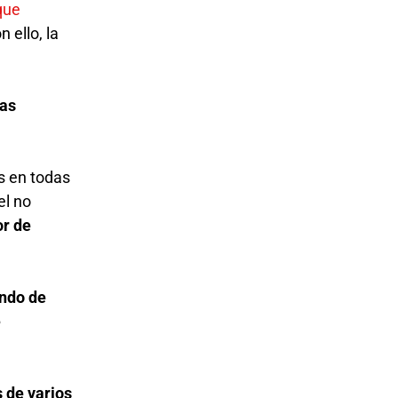
que
 ello, la
yas
s en todas
el no
or de
ando de
e
s de varios