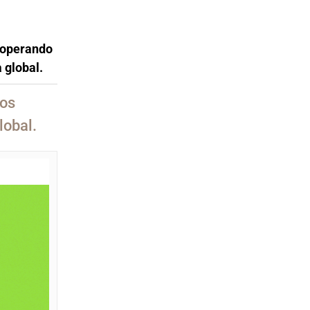
n operando
 global.
gos
lobal.