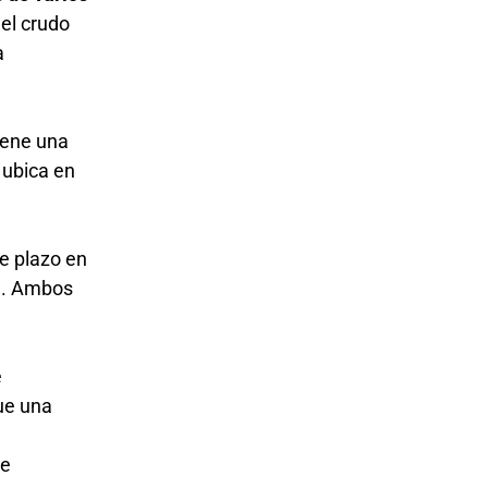
el crudo
a
tiene una
 ubica en
e plazo en
ia. Ambos
e
ue una
te