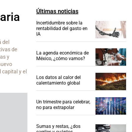
Últimas noticias
aria
Incertidumbre sobre la
rentabilidad del gasto en
IA
á del
tivas de
La agenda económica de
as y
México, ¿cómo vamos?
 nuevo
capital y el
Los datos al calor del
calentamiento global
Un trimestre para celebrar,
no para extrapolar
Sumas y restas, ¿dos
carriles y cuántos