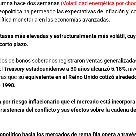
olumna hace dos semanas
(Volatilidad energética por cho
eopolítica ha permeado las expectativas de inflación y, con
política monetaria en las economías avanzadas.
 tasas más elevadas y estructuralmente más volátil, cu
corto plazo.
ados de bonos soberanos registraron ventas generalizada
el
Treasury
estadounidense a 30 años alcanzó 5.18%,
niv
ras que su
equivalente en el Reino Unido cotizó alreded
e 1998.
 por riesgo inflacionario que el mercado está incorpor
rsistencia del conflicto y sus efectos sobre la cadena d
.
político hacia los mercados de renta fija opera a travé