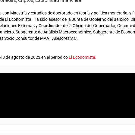
monedas
,
Criptos
,
Estabilidad financiera
con Maestría y estudios de doctorado en teoría y política monetaria, y f
e El Economista. Ha sido asesor de la Junta de Gobierno del Banxico, Di
 Relaciones Externas y Coordinador de la Oficina del Gobernador, Gerente 
inanciero, Subgerente de Análisis Macroeconómico, Subgerente de Econo
 es Socio Consultor de MAAT Asesores S.C.
el 8 de agosto de 2023 en el periódico
El Economista.