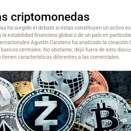
las criptomonedas
as ha surgido el debate si éstas constituyen un activo es
n la estabilidad financiera global o de un país en particula
ernacionales Agustín Carstens ha analizado la creación 
bancos centrales. No obstante, dejó fuera de esta discus
s tienen características diferentes a las comerciales.