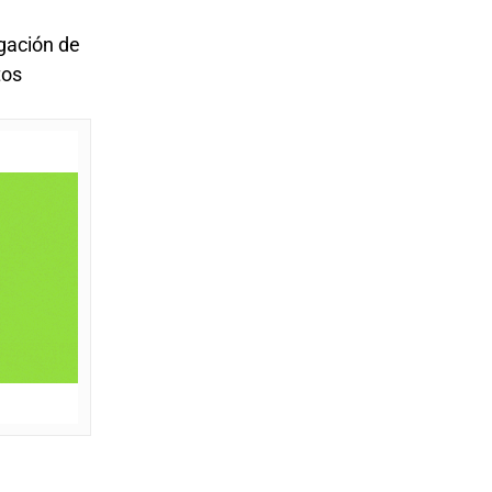
gación de
tos