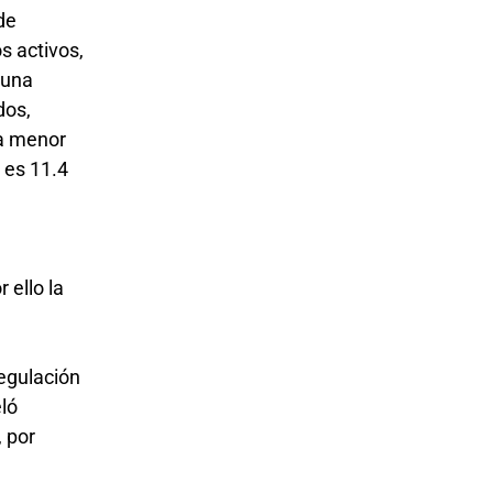
de
s activos,
guna
dos,
sa menor
 es 11.4
 ello la
egulación
eló
, por