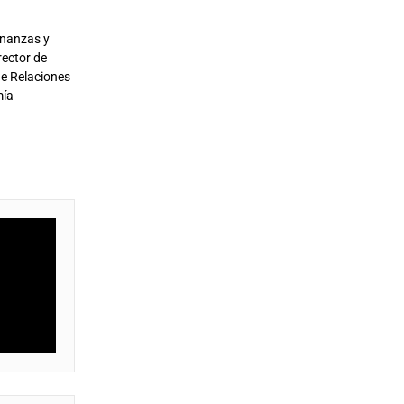
inanzas y
rector de
de Relaciones
mía