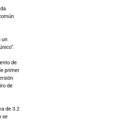
eda
 común
n un
 único”.
iento de
de primer
ersión
iro de
va de 3.2
o se