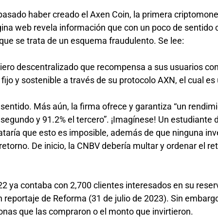
pasado haber creado el Axen Coin, la primera criptomon
gina web revela información que con un poco de sentido
 que se trata de un esquema fraudulento. Se lee:
ciero descentralizado que recompensa a sus usuarios co
jo y sostenible a través de su protocolo AXN, el cual es
 sentido. Más aún, la firma ofrece y garantiza “un rendim
 segundo y 91.2% el tercero”. ¡Imagínese! Un estudiante 
ataría que esto es imposible, además de que ninguna inv
etorno. De inicio, la CNBV debería multar y ordenar el ret
2 ya contaba con 2,700 clientes interesados en su reser
n reportaje de Reforma (31 de julio de 2023). Sin embarg
nas que las compraron o el monto que invirtieron.