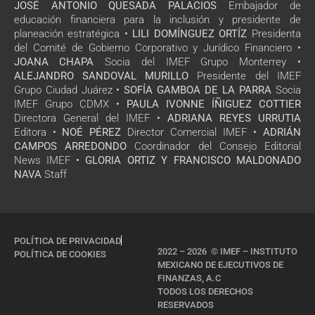
JOSÉ ANTONIO QUESADA PALACIOS
Embajador de
educación financiera para la inclusión y presidente de
planeación estratégica •
LILI DOMÍNGUEZ ORTÍZ
Presidenta
del Comité de Gobierno Corporativo y Jurídico Financiero •
JOANA CHAPA
Socia del IMEF Grupo Monterrey •
ALEJANDRO SANDOVAL MURILLO
Presidente del IMEF
Grupo Ciudad Juárez •
SOFÍA GAMBOA DE LA PARRA
Socia
IMEF Grupo CDMX •
PAULA IVONNE ÍÑIGUEZ COTTIER
Directora General del IMEF •
ADRIANA REYES URRUTIA
Editora •
NOÉ PÉREZ
Director Comercial IMEF •
ADRIÁN
CAMPOS ARREDONDO
Coordinador del Consejo Editorial
News IMEF •
GLORIA ORTIZ Y FRANCISCO MALDONADO
NAVA
Staff
POLÍTICA DE PRIVACIDAD
2022 – 2026 © IMEF – INSTITUTO
POLÍTICA DE COOKIES
MEXICANO DE EJECUTIVOS DE
FINANZAS, A.C
TODOS LOS DERECHOS
RESERVADOS