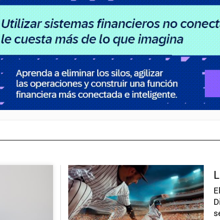
L
E
D
s