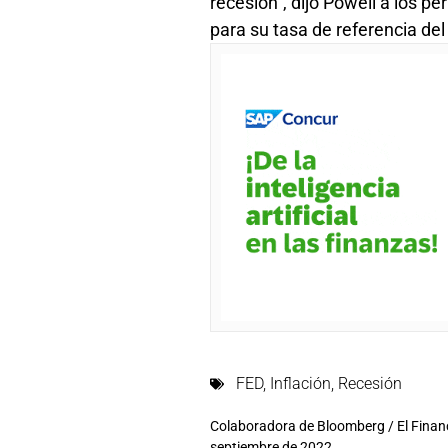
recesión”, dijo Powell a los p
para su tasa de referencia del 
FED
,
Inflación
,
Recesión
Colaboradora de Bloomberg / El Financi
septiembre de 2022.