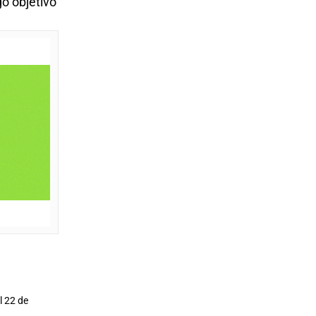
go objetivo
l 22 de