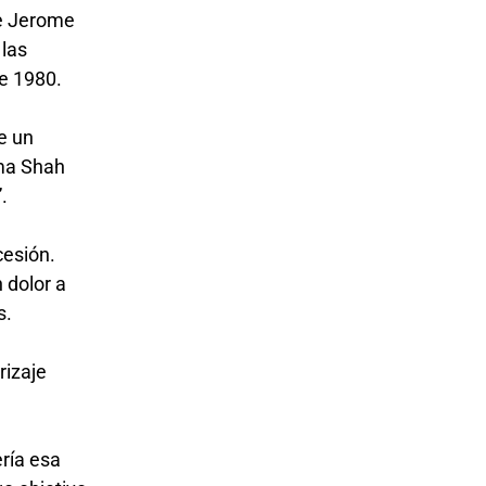
te Jerome
 las
de 1980.
e un
ema Shah
”.
cesión.
 dolor a
s.
rizaje
ería esa