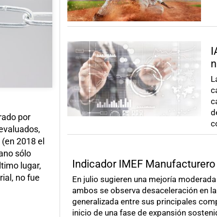
I
n
L
c
c
d
rado por
c
 evaluados,
 (en 2018 el
cano sólo
Indicador IMEF Manufacturero
ltimo lugar,
ial, no fue
En julio sugieren una mejoría moderada
ambos se observa desaceleración en la 
generalizada entre sus principales com
inicio de una fase de expansión sosteni