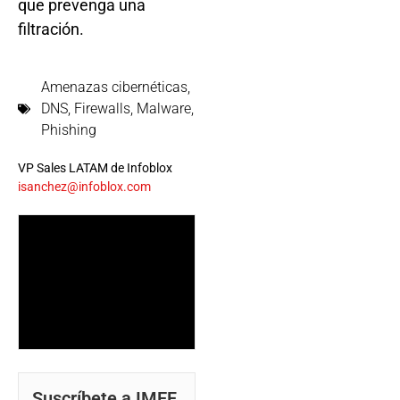
que prevenga una
filtración.
Amenazas cibernéticas
,
DNS
,
Firewalls
,
Malware
,
Phishing
VP Sales LATAM de Infoblox
isanchez@infoblox.com
Suscríbete a IMEF