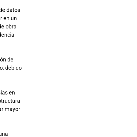
 de datos
r en un
de obra
dencial
ión de
o, debido
cias en
structura
ar mayor
 una