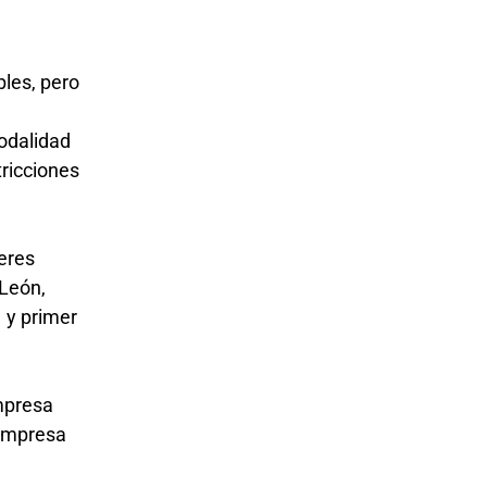
bles, pero
modalidad
tricciones
teres
 León,
 y primer
empresa
 empresa
.