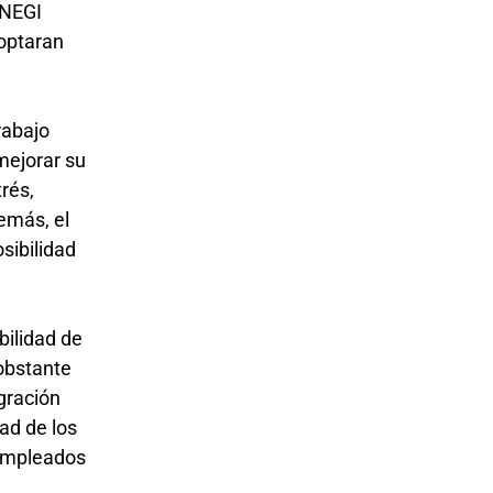
INEGI
 optaran
rabajo
mejorar su
trés,
demás, el
sibilidad
bilidad de
obstante
gración
ad de los
 empleados