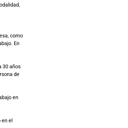
odalidad,
presa, como
abajo. En
a 30 años
ersona de
abajo en
 en el