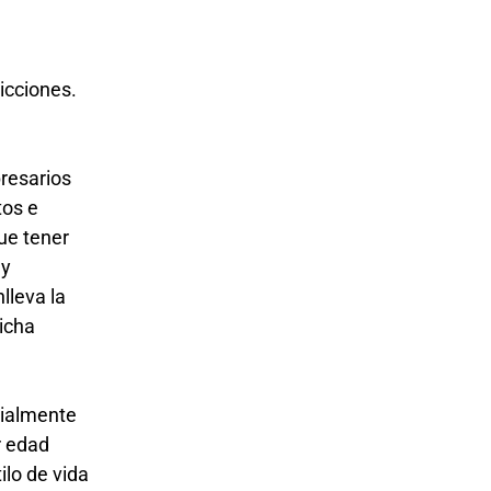
a
icciones.
presarios
tos e
que tener
 y
lleva la
icha
cialmente
r edad
ilo de vida