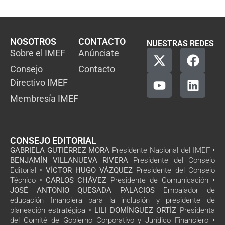
NOSOTROS
CONTACTO
NUESTRAS REDES
Sobre el IMEF
Anúnciate
Consejo
Contacto
Directivo IMEF
Membresía IMEF
CONSEJO EDITORIAL
GABRIELA GUTIÉRREZ MORA
Presidente Nacional del IMEF •
BENJAMÍN VILLANUEVA RIVERA
Presidente del Consejo
Editorial •
VÍCTOR HUGO VÁZQUEZ
Presidente del Consejo
Técnico •
CARLOS CHÁVEZ
Presidente de Comunicación •
JOSÉ ANTONIO QUESADA PALACIOS
Embajador de
educación financiera para la inclusión y presidente de
planeación estratégica •
LILI DOMÍNGUEZ ORTÍZ
Presidenta
del Comité de Gobierno Corporativo y Jurídico Financiero •