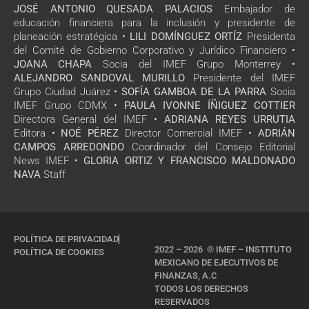
JOSÉ ANTONIO QUESADA PALACIOS
Embajador de
educación financiera para la inclusión y presidente de
planeación estratégica •
LILI DOMÍNGUEZ ORTÍZ
Presidenta
del Comité de Gobierno Corporativo y Jurídico Financiero •
JOANA CHAPA
Socia del IMEF Grupo Monterrey •
ALEJANDRO SANDOVAL MURILLO
Presidente del IMEF
Grupo Ciudad Juárez •
SOFÍA GAMBOA DE LA PARRA
Socia
IMEF Grupo CDMX •
PAULA IVONNE ÍÑIGUEZ COTTIER
Directora General del IMEF •
ADRIANA REYES URRUTIA
Editora •
NOÉ PÉREZ
Director Comercial IMEF •
ADRIÁN
CAMPOS ARREDONDO
Coordinador del Consejo Editorial
News IMEF •
GLORIA ORTIZ Y FRANCISCO MALDONADO
NAVA
Staff
POLÍTICA DE PRIVACIDAD
2022 – 2026 © IMEF – INSTITUTO
POLÍTICA DE COOKIES
MEXICANO DE EJECUTIVOS DE
FINANZAS, A.C
TODOS LOS DERECHOS
RESERVADOS