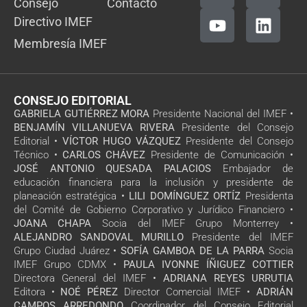
Consejo
Contacto
Directivo IMEF
Membresía IMEF
CONSEJO EDITORIAL
GABRIELA GUTIÉRREZ MORA
Presidente Nacional del IMEF •
BENJAMÍN VILLANUEVA RIVERA
Presidente del Consejo
Editorial •
VÍCTOR HUGO VÁZQUEZ
Presidente del Consejo
Técnico •
CARLOS CHÁVEZ
Presidente de Comunicación •
JOSÉ ANTONIO QUESADA PALACIOS
Embajador de
educación financiera para la inclusión y presidente de
planeación estratégica •
LILI DOMÍNGUEZ ORTÍZ
Presidenta
del Comité de Gobierno Corporativo y Jurídico Financiero •
JOANA CHAPA
Socia del IMEF Grupo Monterrey •
ALEJANDRO SANDOVAL MURILLO
Presidente del IMEF
Grupo Ciudad Juárez •
SOFÍA GAMBOA DE LA PARRA
Socia
IMEF Grupo CDMX •
PAULA IVONNE ÍÑIGUEZ COTTIER
Directora General del IMEF •
ADRIANA REYES URRUTIA
Editora •
NOÉ PÉREZ
Director Comercial IMEF •
ADRIÁN
CAMPOS ARREDONDO
Coordinador del Consejo Editorial