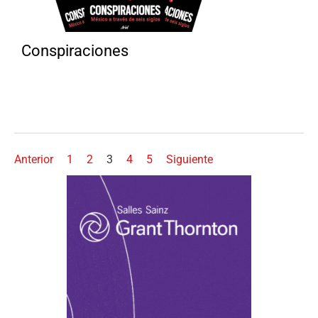
Conspiraciones
Anterior
1
2
3
4
5
Siguiente