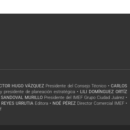
ÍCTOR HUGO VÁZQUEZ
Presidente del Consejo Técnico •
CARLOS
y presidente de planeación estratégica •
LILI DOMÍNGUEZ ORTÍZ
 SANDOVAL MURILLO
Presidente del IMEF Grupo Ciudad Juárez •
 REYES URRUTIA
Editora •
NOÉ PÉREZ
Director Comercial IMEF •
f