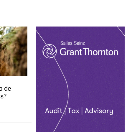
a de
s?