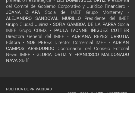
planeación estratégica •
LILI DOMÍNGUEZ ORTÍZ
Presidenta
del Comité de Gobierno Corporativo y Jurídico Financiero •
JOANA CHAPA
Socia del IMEF Grupo Monterrey •
ALEJANDRO SANDOVAL MURILLO
Presidente del IMEF
Grupo Ciudad Juárez •
SOFÍA GAMBOA DE LA PARRA
Socia
IMEF Grupo CDMX •
PAULA IVONNE ÍÑIGUEZ COTTIER
Directora General del IMEF •
ADRIANA REYES URRUTIA
Editora •
NOÉ PÉREZ
Director Comercial IMEF •
ADRIÁN
CAMPOS ARREDONDO
Coordinador del Consejo Editorial
News IMEF •
GLORIA ORTIZ Y FRANCISCO MALDONADO
NAVA
Staff
POLÍTICA DE PRIVACIDAD
2022 – 2026 © IMEF – INSTITUTO
POLÍTICA DE COOKIES
MEXICANO DE EJECUTIVOS DE
FINANZAS, A.C
TODOS LOS DERECHOS
RESERVADOS
SITIO DISEÑADO POR
ESSOCIAL.MX