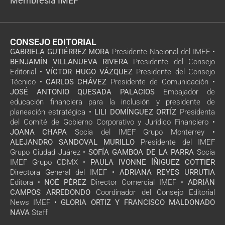
Membresía IMEF
CONSEJO EDITORIAL
GABRIELA GUTIÉRREZ MORA
Presidente Nacional del IMEF •
BENJAMÍN VILLANUEVA RIVERA
Presidente del Consejo
Editorial •
VÍCTOR HUGO VÁZQUEZ
Presidente del Consejo
Técnico •
CARLOS CHÁVEZ
Presidente de Comunicación •
JOSÉ ANTONIO QUESADA PALACIOS
Embajador de
educación financiera para la inclusión y presidente de
planeación estratégica •
LILI DOMÍNGUEZ ORTÍZ
Presidenta
del Comité de Gobierno Corporativo y Jurídico Financiero •
JOANA CHAPA
Socia del IMEF Grupo Monterrey •
ALEJANDRO SANDOVAL MURILLO
Presidente del IMEF
Grupo Ciudad Juárez •
SOFÍA GAMBOA DE LA PARRA
Socia
IMEF Grupo CDMX •
PAULA IVONNE ÍÑIGUEZ COTTIER
Directora General del IMEF •
ADRIANA REYES URRUTIA
Editora •
NOÉ PÉREZ
Director Comercial IMEF •
ADRIÁN
CAMPOS ARREDONDO
Coordinador del Consejo Editorial
News IMEF •
GLORIA ORTIZ Y FRANCISCO MALDONADO
NAVA
Staff