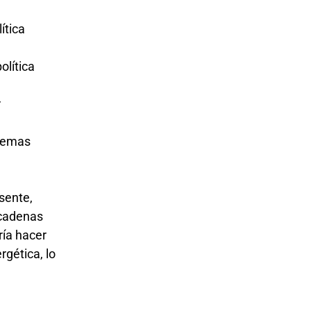
ítica
olítica
r
blemas
sente,
 cadenas
ría hacer
rgética, lo