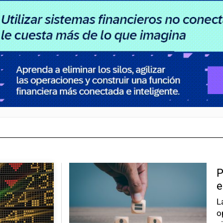
P
e
L
o