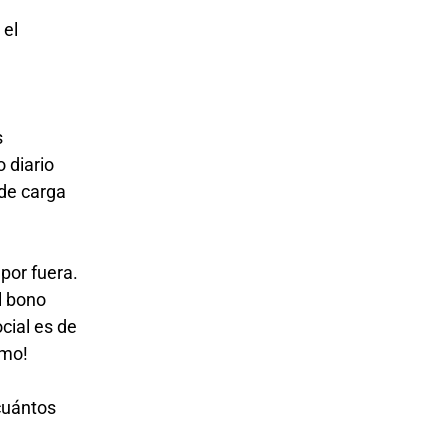
 el
s
 diario
 de carga
por fuera.
l bono
cial es de
simo!
cuántos