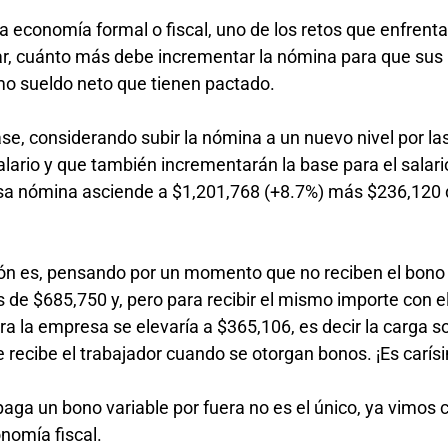
la economía formal o fiscal, uno de los retos que enfrenta
lar, cuánto más debe incrementar la nómina para que sus
mo sueldo neto que tienen pactado.
ase, considerando subir la nómina a un nuevo nivel por la
lario y que también incrementarán la base para el salario
 esa nómina asciende a $1,201,768 (+8.7%) más $236,120
ión es, pensando por un momento que no reciben el bono 
es de $685,750 y, pero para recibir el mismo importe con e
ra la empresa se elevaría a $365,106, es decir la carga so
 recibe el trabajador cuando se otorgan bonos. ¡Es carí
aga un bono variable por fuera no es el único, ya vimos 
nomía fiscal.