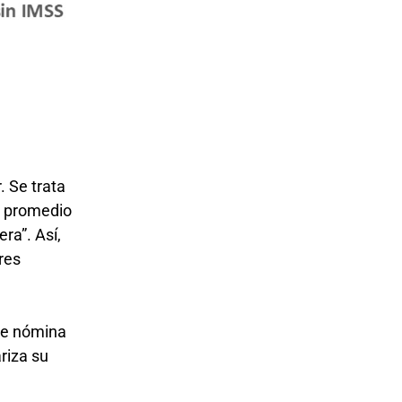
. Se trata
l promedio
ra”. Así,
res
bre nómina
riza su