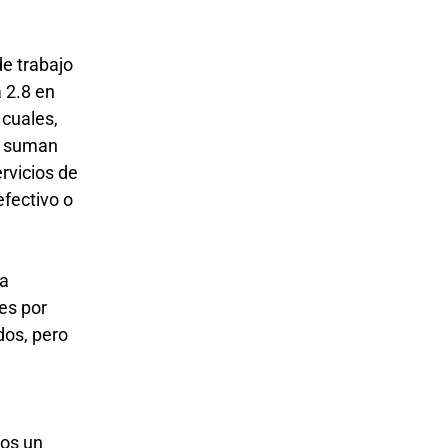
de trabajo
a 2.8 en
 cuales,
e suman
rvicios de
efectivo o
na
es por
dos, pero
mos un