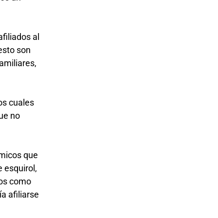
iliados al
esto son
amiliares,
os cuales
que no
ómicos que
e esquirol,
mos como
a afiliarse