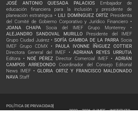
JOSÉ ANTONIO QUESADA PALACIOS
Embajador de
educación financiera para la inclusión y presidente de
planeación estratégica •
LILI DOMÍNGUEZ ORTÍZ
Presidenta
del Comité de Gobierno Corporativo y Jurídico Financiero •
JOANA CHAPA
Socia del IMEF Grupo Monterrey •
ALEJANDRO SANDOVAL MURILLO
Presidente del IMEF
Grupo Ciudad Juárez •
SOFÍA GAMBOA DE LA PARRA
Socia
IMEF Grupo CDMX •
PAULA IVONNE ÍÑIGUEZ COTTIER
Directora General del IMEF •
ADRIANA REYES URRUTIA
Editora •
NOÉ PÉREZ
Director Comercial IMEF •
ADRIÁN
CAMPOS ARREDONDO
Coordinador del Consejo Editorial
News IMEF •
GLORIA ORTIZ Y FRANCISCO MALDONADO
NAVA
Staff
POLÍTICA DE PRIVACIDAD
2022 – 2026 © IMEF – INSTITUTO
POLÍTICA DE COOKIES
MEXICANO DE EJECUTIVOS DE
FINANZAS, A.C
TODOS LOS DERECHOS
RESERVADOS