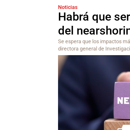
Noticias
Habrá que ser
del nearshori
Se espera que los impactos má
directora general de Investiga