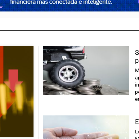
S
p
M
a
i
p
e
E
L
M