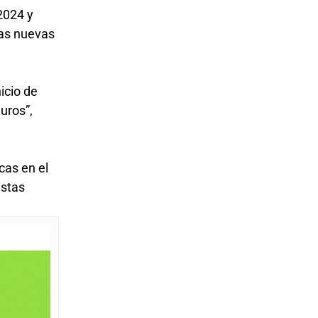
2024 y
cas nuevas
icio de
uros”,
cas en el
estas