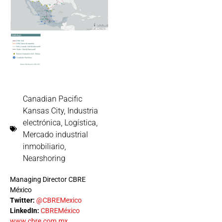
Canadian Pacific
Kansas City
,
Industria
electrónica
,
Logística
,
Mercado industrial
inmobiliario
,
Nearshoring
Managing Director CBRE
México
Twitter:
@CBREMexico
LinkedIn:
CBREMéxico
www.cbre.com.mx