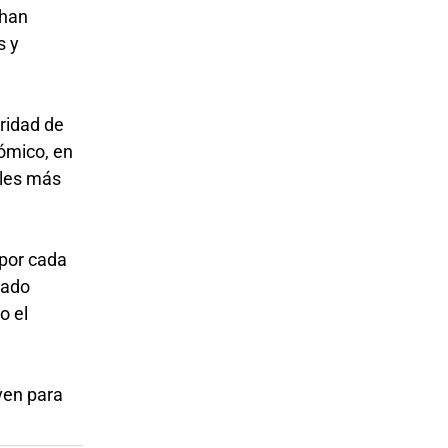
 han
s y
uridad de
ómico, en
eles más
 por cada
iado
o el
ven para