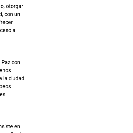
o, otorgar
d, con un
frecer
e Paz con
menos
a la ciudad
opeos
res
nsiste en