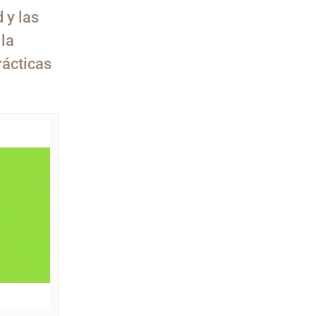
 y las
la
rácticas