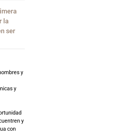
rimera
r la
en ser
 (hombres y
tnicas y
ortunidad
ncuentren y
nua con