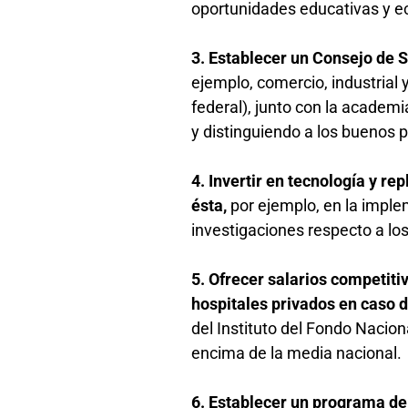
oportunidades educativas y 
3. Establecer un Consejo de
ejemplo, comercio, industrial 
federal), junto con la academia
y distinguiendo a los buenos 
4. Invertir en tecnología y replicar las mejores prácticas en cuanto a la adquisición y uso de
ésta,
por ejemplo, en la impl
investigaciones respecto a lo
5. Ofrecer salarios competitivos al personal, esquemas de acceso a atención médica en
hospitales privados en caso 
del Instituto del Fondo Nacion
encima de la media nacional.
6. Establecer un programa de ayuda económica que contribuya a un estilo de vida donde las