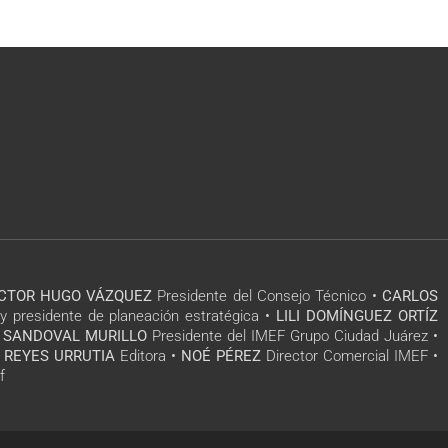
ÍCTOR HUGO VÁZQUEZ
Presidente del Consejo Técnico •
CARLOS
y presidente de planeación estratégica •
LILI DOMÍNGUEZ ORTÍZ
 SANDOVAL MURILLO
Presidente del IMEF Grupo Ciudad Juárez •
 REYES URRUTIA
Editora •
NOÉ PÉREZ
Director Comercial IMEF •
f