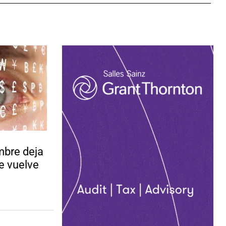
mbre deja
e vuelve