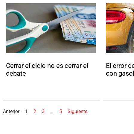
Cerrar el ciclo no es cerrar el
El error d
debate
con gasol
Anterior
1
2
3
…
5
Siguiente