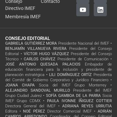
Consejo
Contacto
Directivo IMEF
Membresía IMEF
CONSEJO EDITORIAL
GABRIELA GUTIÉRREZ MORA
Presidente Nacional del IMEF •
BENJAMÍN VILLANUEVA RIVERA
Presidente del Consejo
Editorial •
VÍCTOR HUGO VÁZQUEZ
Presidente del Consejo
Técnico •
CARLOS CHÁVEZ
Presidente de Comunicación •
JOSÉ ANTONIO QUESADA PALACIOS
Embajador de
educación financiera para la inclusión y presidente de
planeación estratégica •
LILI DOMÍNGUEZ ORTÍZ
Presidenta
del Comité de Gobierno Corporativo y Jurídico Financiero •
JOANA CHAPA
Socia del IMEF Grupo Monterrey •
ALEJANDRO SANDOVAL MURILLO
Presidente del IMEF
Grupo Ciudad Juárez •
SOFÍA GAMBOA DE LA PARRA
Socia
IMEF Grupo CDMX •
PAULA IVONNE ÍÑIGUEZ COTTIER
Directora General del IMEF •
ADRIANA REYES URRUTIA
Editora •
NOÉ PÉREZ
Director Comercial IMEF •
ADRIÁN
CAMPOS ARREDONDO
Coordinador del Consejo Editorial