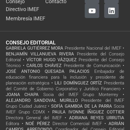
Consejo
Contacto
Directivo IMEF
Membresía IMEF
CONSEJO EDITORIAL
GABRIELA GUTIÉRREZ MORA
Presidente Nacional del IMEF •
BENJAMÍN VILLANUEVA RIVERA
Presidente del Consejo
Editorial •
VÍCTOR HUGO VÁZQUEZ
Presidente del Consejo
Técnico •
CARLOS CHÁVEZ
Presidente de Comunicación •
JOSÉ ANTONIO QUESADA PALACIOS
Embajador de
educación financiera para la inclusión y presidente de
planeación estratégica •
LILI DOMÍNGUEZ ORTÍZ
Presidenta
del Comité de Gobierno Corporativo y Jurídico Financiero •
JOANA CHAPA
Socia del IMEF Grupo Monterrey •
ALEJANDRO SANDOVAL MURILLO
Presidente del IMEF
Grupo Ciudad Juárez •
SOFÍA GAMBOA DE LA PARRA
Socia
IMEF Grupo CDMX •
PAULA IVONNE ÍÑIGUEZ COTTIER
Directora General del IMEF •
ADRIANA REYES URRUTIA
Editora •
NOÉ PÉREZ
Director Comercial IMEF •
ADRIÁN
CAMPOS ARREDONDO
Coordinador del Consejo Editorial