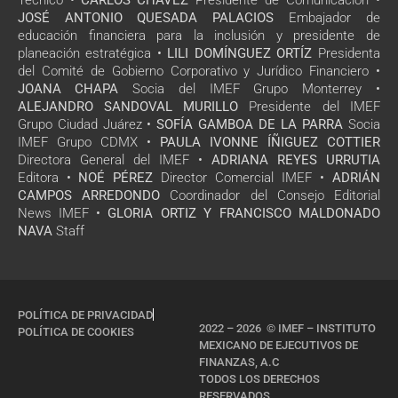
Técnico •
CARLOS CHÁVEZ
Presidente de Comunicación •
JOSÉ ANTONIO QUESADA PALACIOS
Embajador de
educación financiera para la inclusión y presidente de
planeación estratégica •
LILI DOMÍNGUEZ ORTÍZ
Presidenta
del Comité de Gobierno Corporativo y Jurídico Financiero •
JOANA CHAPA
Socia del IMEF Grupo Monterrey •
ALEJANDRO SANDOVAL MURILLO
Presidente del IMEF
Grupo Ciudad Juárez •
SOFÍA GAMBOA DE LA PARRA
Socia
IMEF Grupo CDMX •
PAULA IVONNE ÍÑIGUEZ COTTIER
Directora General del IMEF •
ADRIANA REYES URRUTIA
Editora •
NOÉ PÉREZ
Director Comercial IMEF •
ADRIÁN
CAMPOS ARREDONDO
Coordinador del Consejo Editorial
News IMEF •
GLORIA ORTIZ Y FRANCISCO MALDONADO
NAVA
Staff
POLÍTICA DE PRIVACIDAD
2022 – 2026 © IMEF – INSTITUTO
POLÍTICA DE COOKIES
MEXICANO DE EJECUTIVOS DE
FINANZAS, A.C
TODOS LOS DERECHOS
RESERVADOS