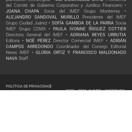
del Comité de Gobierno Corporativo y Jurídico Financiero •
JOANA CHAPA
Socia del IMEF Grupo Monterrey •
ALEJANDRO SANDOVAL MURILLO
Presidente del IMEF
Grupo Ciudad Juárez •
SOFÍA GAMBOA DE LA PARRA
Socia
IMEF Grupo CDMX •
PAULA IVONNE ÍÑIGUEZ COTTIER
Directora General del IMEF •
ADRIANA REYES URRUTIA
Editora •
NOÉ PÉREZ
Director Comercial IMEF •
ADRIÁN
CAMPOS ARREDONDO
Coordinador del Consejo Editorial
News IMEF •
GLORIA ORTIZ Y FRANCISCO MALDONADO
NAVA
Staff
POLÍTICA DE PRIVACIDAD
2022 – 2026 © IMEF – INSTITUTO
POLÍTICA DE COOKIES
MEXICANO DE EJECUTIVOS DE
FINANZAS, A.C
TODOS LOS DERECHOS
RESERVADOS
SITIO DISEÑADO POR
ESSOCIAL.MX