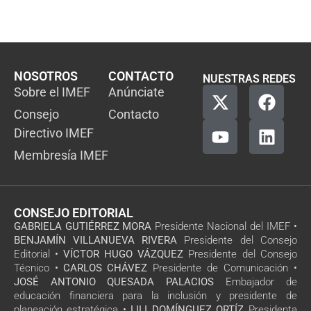
NOSOTROS
CONTACTO
NUESTRAS REDES
Sobre el IMEF
Anúnciate
Consejo
Contacto
Directivo IMEF
Membresía IMEF
CONSEJO EDITORIAL
GABRIELA GUTIÉRREZ MORA
Presidente Nacional del IMEF •
BENJAMÍN VILLANUEVA RIVERA
Presidente del Consejo
Editorial •
VÍCTOR HUGO VÁZQUEZ
Presidente del Consejo
Técnico •
CARLOS CHÁVEZ
Presidente de Comunicación •
JOSÉ ANTONIO QUESADA PALACIOS
Embajador de
educación financiera para la inclusión y presidente de
planeación estratégica •
LILI DOMÍNGUEZ ORTÍZ
Presidenta