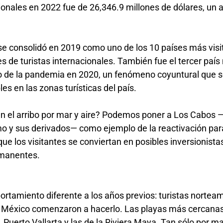
acionales en 2022 fue de 26,346.9 millones de dólares, un
se consolidó en 2019 como uno de los 10 países más visi
 de turistas internacionales. También fue el tercer paí
o de la pandemia en 2020, un fenómeno coyuntural que s
les en las zonas turísticas del país.
en el arribo por mar y aire? Podemos poner a Los Cabos
o y sus derivados— como ejemplo de la reactivación par
que los visitantes se conviertan en posibles inversionista
ermanentes.
rtamiento diferente a los años previos: turistas nortea
a México comenzaron a hacerlo. Las playas más cercanas
uerto Vallarta y las de la Riviera Maya. Tan sólo por ma