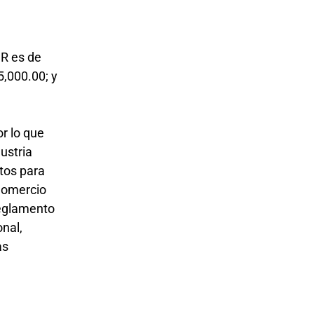
UR es de
5,000.00; y
r lo que
ustria
itos para
Comercio
Reglamento
onal,
as