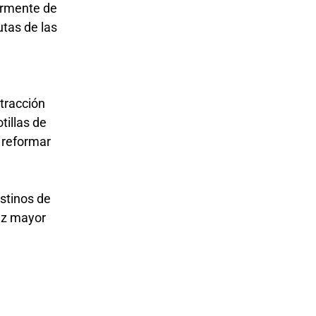
larmente de
utas de las
atracción
tillas de
 reformar
stinos de
ez mayor