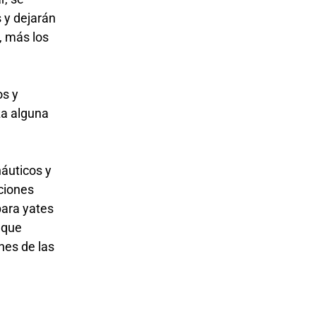
s y dejarán
, más los
os y
iza alguna
náuticos y
aciones
para yates
 que
nes de las