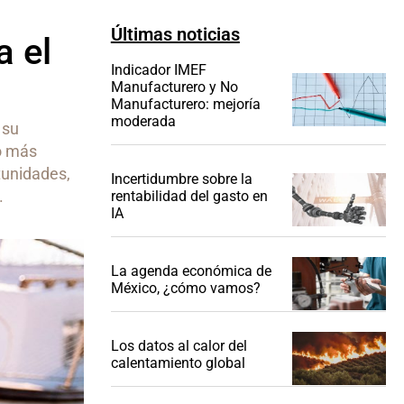
Últimas noticias
a el
Indicador IMEF
Manufacturero y No
Manufacturero: mejoría
moderada
 su
no más
tunidades,
Incertidumbre sobre la
.
rentabilidad del gasto en
IA
La agenda económica de
México, ¿cómo vamos?
Los datos al calor del
calentamiento global