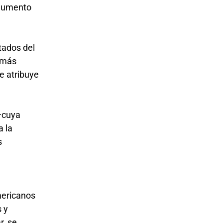
 aumento
tados del
s más
e atribuye
 —cuya
a la
s
mericanos
 y
r, se