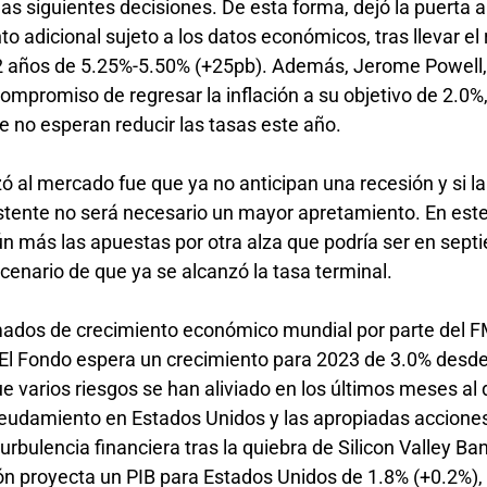
las siguientes decisiones. De esta forma, dejó la puerta a
o adicional sujeto a los datos económicos, tras llevar el
 años de 5.25%-5.50% (+25pb). Además, Jerome Powell
 compromiso de regresar la inflación a su objetivo de 2.0
ue no esperan reducir las tasas este año.
ó al mercado fue que ya no anticipan una recesión y si la
stente no será necesario un mayor apretamiento. En este
aún más las apuestas por otra alza que podría ser en sept
cenario de que ya se alcanzó la tasa terminal.
timados de crecimiento económico mundial por parte del F
El Fondo espera un crecimiento para 2023 de 3.0% desd
ue varios riesgos se han aliviado en los últimos meses al
deudamiento en Estados Unidos y las apropiadas acciones
urbulencia financiera tras la quiebra de Silicon Valley Ba
ión proyecta un PIB para Estados Unidos de 1.8% (+0.2%),