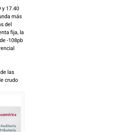
9 y 17.40
egunda más
ás del
ta fija, la
sde -108pb
rencial
 de las
de crudo