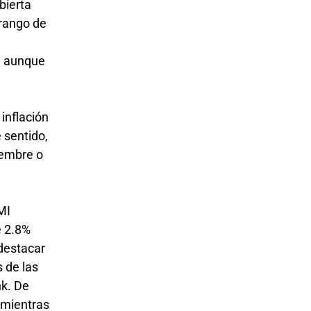
bierta
 rango de
,
%, aunque
 inflación
 sentido,
iembre o
MI
e 2.8%
 destacar
 de las
nk. De
 mientras