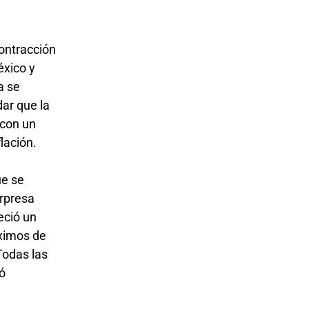
contracción
éxico y
a se
ar que la
 con un
flación.
ue se
rpresa
eció un
áximos de
Todas las
yó