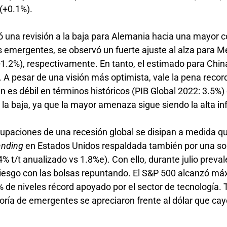
 (+0.1%).
acó una revisión a la baja para Alemania hacia una mayor 
 emergentes, se observó un fuerte ajuste al alza para M
(+1.2%), respectivamente. En tanto, el estimado para Chin
A pesar de una visión más optimista, vale la pena record
n es débil en términos históricos (PIB Global 2022: 3.5%)
 la baja, ya que la mayor amenaza sigue siendo la alta in
cupaciones de una recesión global se disipan a medida q
landing
en Estados Unidos respaldada también por una so
4% t/t anualizado vs 1.8%e). Con ello, durante julio preval
riesgo con las bolsas repuntando. El S&P 500 alcanzó m
de niveles récord apoyado por el sector de tecnología. 
yoría de emergentes se apreciaron frente al dólar que ca