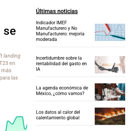
Últimas noticias
Indicador IMEF
 se
Manufacturero y No
Manufacturero: mejoría
moderada
ft landing
Incertidumbre sobre la
2T23 en
rentabilidad del gasto en
IA
n más
para las
La agenda económica de
México, ¿cómo vamos?
Los datos al calor del
calentamiento global