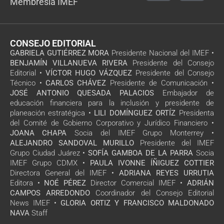
Membresía IMEF
CONSEJO EDITORIAL
GABRIELA GUTIÉRREZ MORA
Presidente Nacional del IMEF •
BENJAMÍN VILLANUEVA RIVERA
Presidente del Consejo
Editorial •
VÍCTOR HUGO VÁZQUEZ
Presidente del Consejo
Técnico •
CARLOS CHÁVEZ
Presidente de Comunicación •
JOSÉ ANTONIO QUESADA PALACIOS
Embajador de
educación financiera para la inclusión y presidente de
planeación estratégica •
LILI DOMÍNGUEZ ORTÍZ
Presidenta
del Comité de Gobierno Corporativo y Jurídico Financiero •
JOANA CHAPA
Socia del IMEF Grupo Monterrey •
ALEJANDRO SANDOVAL MURILLO
Presidente del IMEF
Grupo Ciudad Juárez •
SOFÍA GAMBOA DE LA PARRA
Socia
IMEF Grupo CDMX •
PAULA IVONNE ÍÑIGUEZ COTTIER
Directora General del IMEF •
ADRIANA REYES URRUTIA
Editora •
NOÉ PÉREZ
Director Comercial IMEF •
ADRIÁN
CAMPOS ARREDONDO
Coordinador del Consejo Editorial
News IMEF •
GLORIA ORTIZ Y FRANCISCO MALDONADO
NAVA
Staff