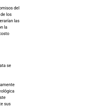
comisos del
 de los
erarían las
n la
costo
ata se
eramente
eológica
este
te sus