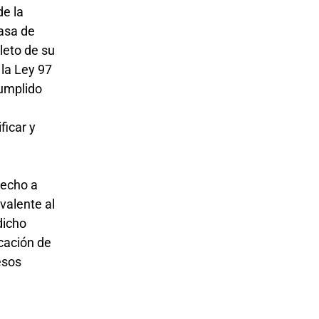
de la
asa de
leto de su
 la Ley 97
cumplido
ficar y
recho a
valente al
dicho
icación de
esos