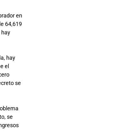
brador en
de 64,619
o hay
?
a, hay
e el
cero
ecreto se
problema
to, se
ingresos