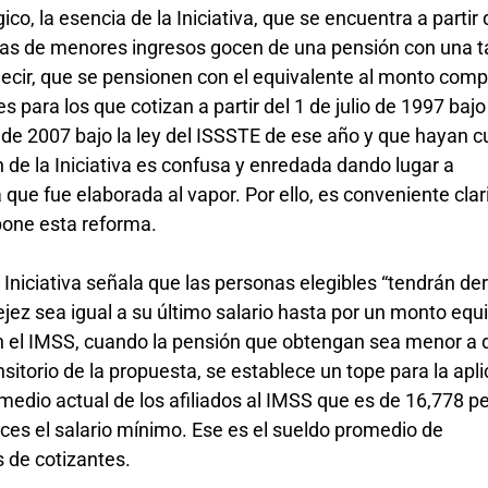
co, la esencia de la Iniciativa, que se encuentra a partir 
onas de menores ingresos gocen de una pensión con una t
ecir, que se pensionen con el equivalente al monto comp
es para los que cotizan a partir del 1 de julio de 1997 bajo
de 2007 bajo la ley del ISSSTE de ese año y que hayan 
 de la Iniciativa es confusa y enredada dando lugar a
a que fue elaborada al vapor. Por ello, es conveniente clari
opone esta reforma.
 Iniciativa señala que las personas elegibles “tendrán de
ejez sea igual a su último salario hasta por un monto equi
en el IMSS, cuando la pensión que obtengan sea menor a 
itorio de la propuesta, se establece un tope para la apl
omedio actual de los afiliados al IMSS que es de 16,778 p
ces el salario mínimo. Ese es el sueldo promedio de
 de cotizantes.