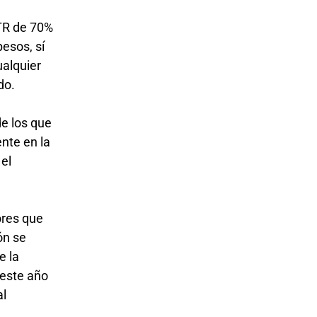
 TR de 70%
esos, sí
ualquier
ndo.
e los que
nte en la
 el
ores que
ón se
e la
al