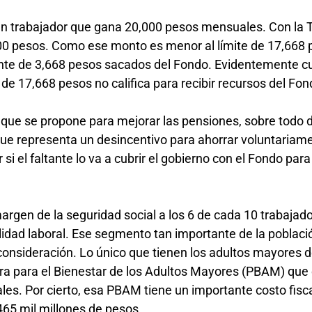
 un trabajador que gana 20,000 pesos mensuales. Con la
00 pesos. Como ese monto es menor al límite de 17,668 p
ltante de 3,668 pesos sacados del Fondo. Evidentemente c
e 17,668 pesos no califica para recibir recursos del Fo
que se propone para mejorar las pensiones, sobre todo d
ue representa un desincentivo para ahorrar voluntariame
si el faltante lo va a cubrir el gobierno con el Fondo para
margen de la seguridad social a los 6 de cada 10 trabajad
idad laboral. Ese segmento tan importante de la poblaci
consideración. Lo único que tienen los adultos mayores d
para el Bienestar de los Adultos Mayores (PBAM) que este año
les. Por cierto, esa PBAM tiene un importante costo fisc
465 mil millones de pesos.