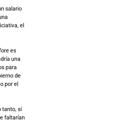
n salario
 una
ciativa, el
fore es
ndría una
os para
bierno de
o por el
tanto, sí
e faltarían