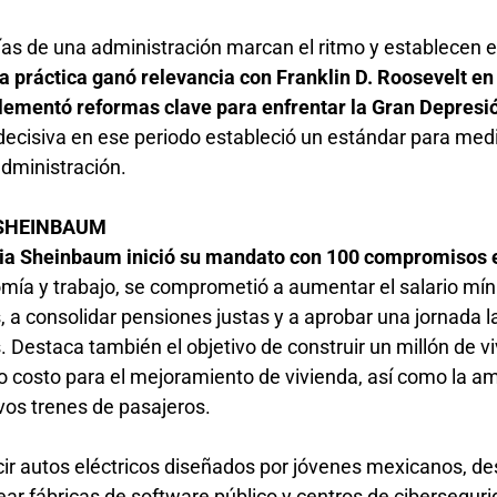
días de una administración marcan el ritmo y establecen e
a práctica ganó relevancia con Franklin D. Roosevelt en
plementó reformas clave para enfrentar la Gran Depresi
decisiva en ese periodo estableció un estándar para medi
administración.
 SHEINBAUM
ia Sheinbaum inició su mandato con 100 compromisos 
mía y trabajo, se comprometió a aumentar el salario mí
, a consolidar pensiones justas y a aprobar una jornada l
. Destaca también el objetivo de construir un millón de v
jo costo para el mejoramiento de vivienda, así como la a
vos trenes de pasajeros.
cir autos eléctricos diseñados por jóvenes mexicanos, des
crear fábricas de software público y centros de ciberseguri