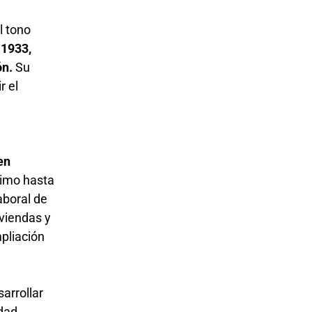
l tono
 1933,
ón.
Su
r el
en
nimo hasta
aboral de
iviendas y
mpliación
arrollar
dad.