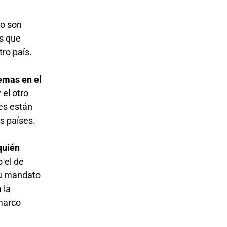
no son
es que
tro país.
emas en el
 el otro
es están
s países.
quién
 el de
su mandato
 la
 marco