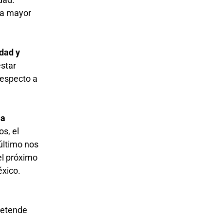
ra mayor
idad y
estar
respecto a
la
os, el
último nos
el próximo
éxico.
pretende