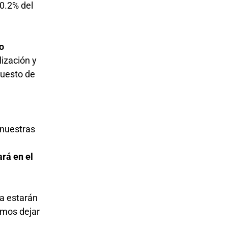
50.2% del
o
lización y
puesto de
 nuestras
rá en el
ia estarán
emos dejar