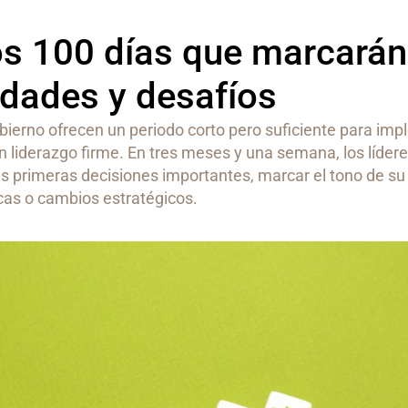
s 100 días que marcarán
idades y desafíos
bierno ofrecen un periodo corto pero suficiente para im
n liderazgo firme. En tres meses y una semana, los lídere
 primeras decisiones importantes, marcar el tono de su 
icas o cambios estratégicos.