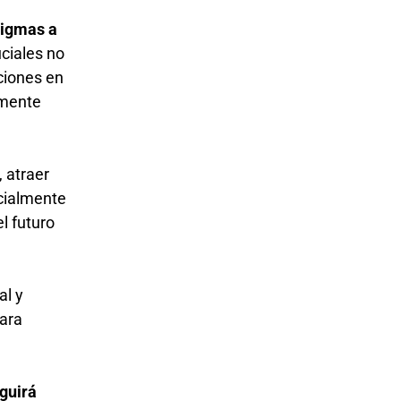
digmas a
uciales no
iciones en
rmente
, atraer
ecialmente
l futuro
al y
para
guirá