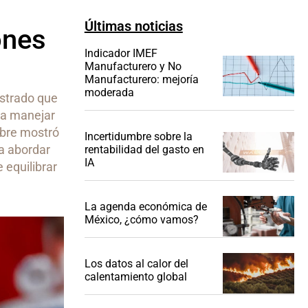
Últimas noticias
ones
Indicador IMEF
Manufacturero y No
Manufacturero: mejoría
moderada
strado que
ra manejar
bre mostró
Incertidumbre sobre la
a abordar
rentabilidad del gasto en
IA
e equilibrar
La agenda económica de
México, ¿cómo vamos?
Los datos al calor del
calentamiento global