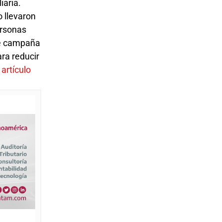
iaria.
 llevaron
ersonas
ce campaña
ara reducir
 artículo