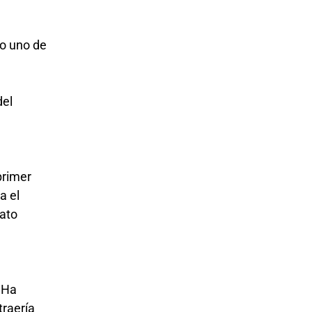
mo uno de
del
primer
a el
dato
 Ha
traería