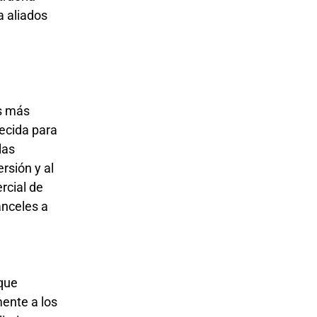
a aliados
as más
ecida para
las
rsión y al
rcial de
anceles a
 que
ente a los