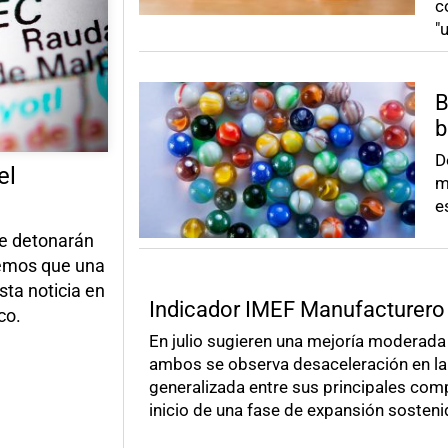
c
"
B
b
D
el
m
e
ue detonarán
eemos que una
ta noticia en
Indicador IMEF Manufacturero
co.
En julio sugieren una mejoría moderada
ambos se observa desaceleración en la 
generalizada entre sus principales com
inicio de una fase de expansión sosteni