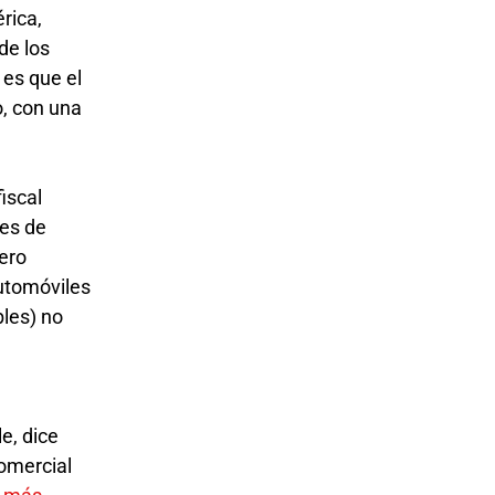
rica,
de los
 es que el
o, con una
iscal
tes de
Pero
automóviles
bles) no
,
e, dice
comercial