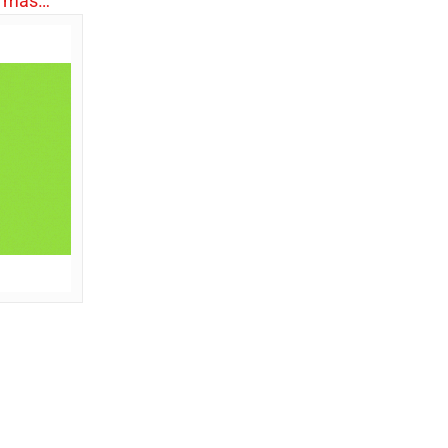
r más…