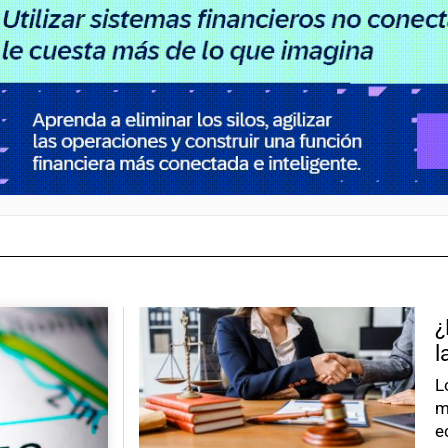
¿
l
L
m
e