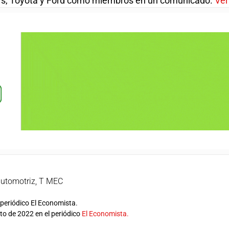
rs, Toyota y Ford como miembros en un comunicado.
Ve
automotriz
,
T MEC
periódico El Economista.
sto de 2022 en el periódico
El Economista.