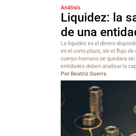
Análisis
Liquidez: la s
de una entida
La liquidez es el dinero dispon
en el corto plazo; sin el flujo 
cuerpo humano se quedara sin sa
entidades deben analizar la cap
Por Beatriz Guerra