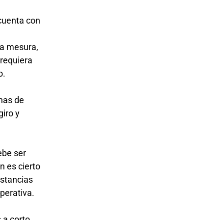
 cuenta con
da mesura,
 requiera
o.
enas de
giro y
ebe ser
n es cierto
nstancias
operativa.
 a corto