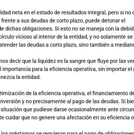
idad neta en el estado de resultados integral, pero si no
 frente a sus deudas de corto plazo, puede detonar el
e dichas obligaciones. Si esto no se maneja con la debi
írculo vicioso al interior de la entidad, y no solamente se
a atender las deudas a corto plazo, sino también a median
os decir que la liquidez es la sangre que fluye por las v
 importancia para la eficiencia operativa, sin importar el 
enezca la entidad.
imización de la eficiencia operativa, el financiamiento d
a inversión y no precisamente al pago de las deudas. Si bie
 situación que pudiese darse ocasionalmente ante circu
te cuidar que no genere una afectación en su eficiencia 
e los préstamos se requieran para el pago de obligaciones