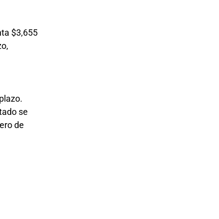
nta $3,655
zo,
plazo.
ltado se
mero de