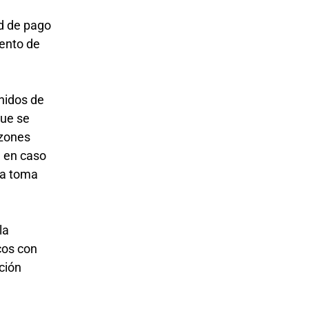
ad de pago
mento de
nidos de
que se
azones
, en caso
la toma
la
cos con
ción