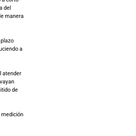
a del
 de manera
 plazo
duciendo a
l atender
 vayan
itido de
a medición