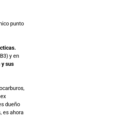
,
nico punto
cticas.
(B3) y en
 y sus
rocarburos,
mex
 es dueño
, es ahora