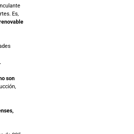
inculante
rtes. Es,
 renovable
dades
.
no son
ucción,
enses,
a