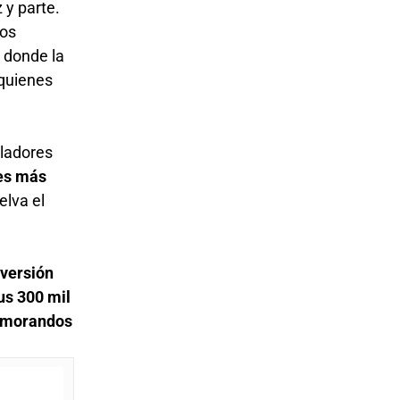
 y parte.
los
 donde la
 quienes
uladores
res más
elva el
nversión
us 300 mil
memorandos