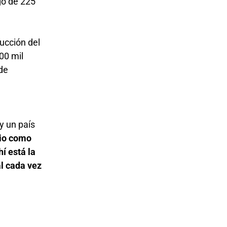
go de 225
ucción del
00 mil
 de
y un país
cio como
í está la
al cada vez