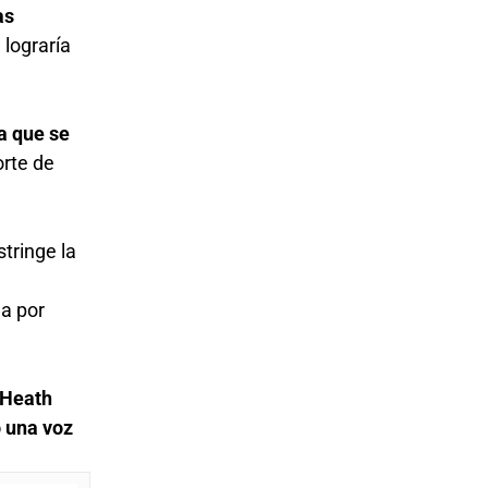
as
 lograría
a que se
orte de
tringe la
ea por
 Heath
o una voz