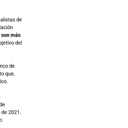
alistas de
lación
o
son más
bjetivo del
anco de
to que,
xico.
9
 de
o de 2021.
o