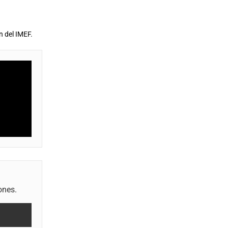
n del IMEF.
ones.