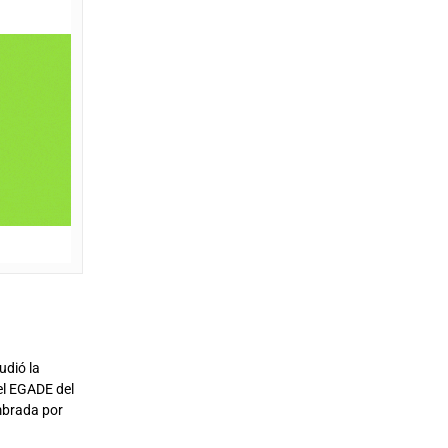
udió la
el EGADE del
mbrada por