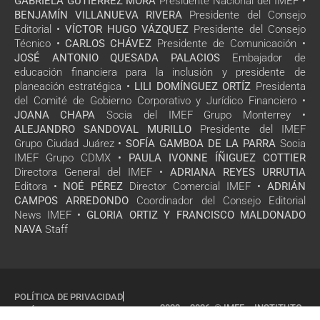
GABRIELA GUTIÉRREZ MORA
Presidente Nacional del IMEF •
BENJAMÍN VILLANUEVA RIVERA
Presidente del Consejo
Editorial •
VÍCTOR HUGO VÁZQUEZ
Presidente del Consejo
Técnico •
CARLOS CHÁVEZ
Presidente de Comunicación •
JOSÉ ANTONIO QUESADA PALACIOS
Embajador de
educación financiera para la inclusión y presidente de
planeación estratégica •
LILI DOMÍNGUEZ ORTÍZ
Presidenta
del Comité de Gobierno Corporativo y Jurídico Financiero •
JOANA CHAPA
Socia del IMEF Grupo Monterrey •
ALEJANDRO SANDOVAL MURILLO
Presidente del IMEF
Grupo Ciudad Juárez •
SOFÍA GAMBOA DE LA PARRA
Socia
IMEF Grupo CDMX •
PAULA IVONNE ÍÑIGUEZ COTTIER
Directora General del IMEF •
ADRIANA REYES URRUTIA
Editora •
NOÉ PÉREZ
Director Comercial IMEF •
ADRIÁN
CAMPOS ARREDONDO
Coordinador del Consejo Editorial
News IMEF •
GLORIA ORTIZ Y FRANCISCO MALDONADO
NAVA
Staff
POLÍTICA DE PRIVACIDAD
2022 – 2026 © IMEF – INSTITUTO
POLÍTICA DE COOKIES