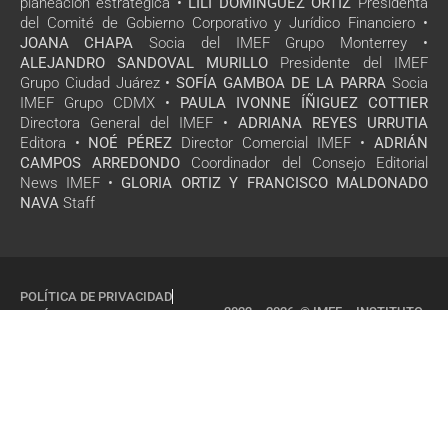
planeación estratégica •
LILI DOMÍNGUEZ ORTÍZ
Presidenta
del Comité de Gobierno Corporativo y Jurídico Financiero •
JOANA CHAPA
Socia del IMEF Grupo Monterrey •
ALEJANDRO SANDOVAL MURILLO
Presidente del IMEF
Grupo Ciudad Juárez •
SOFÍA GAMBOA DE LA PARRA
Socia
IMEF Grupo CDMX •
PAULA IVONNE ÍÑIGUEZ COTTIER
Directora General del IMEF •
ADRIANA REYES URRUTIA
Editora •
NOÉ PÉREZ
Director Comercial IMEF •
ADRIÁN
CAMPOS ARREDONDO
Coordinador del Consejo Editorial
News IMEF •
GLORIA ORTIZ Y FRANCISCO MALDONADO
NAVA
Staff
POLÍTICA DE PRIVACIDAD
2022 – 2026 © IMEF – INSTITUTO
POLÍTICA DE COOKIES
MEXICANO DE EJECUTIVOS DE
FINANZAS, A.C
TODOS LOS DERECHOS
RESERVADOS
SITIO DISEÑADO POR
ESSOCIAL.MX