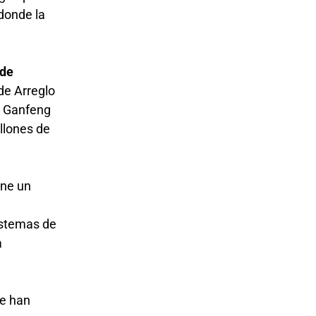
 donde la
 de
de Arreglo
a Ganfeng
llones de
ene un
sistemas de
a
se han