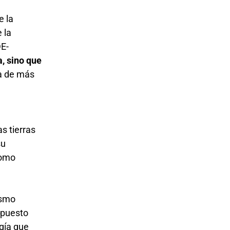
e la
 la
DE-
a, sino que
da de más
as tierras
su
como
ismo
upuesto
gía que