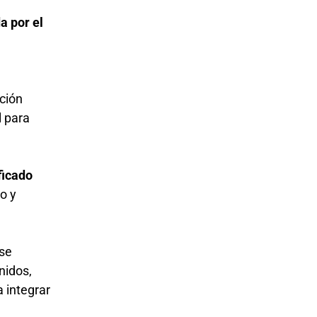
a por el
ación
l para
ficado
o y
 se
nidos,
 integrar