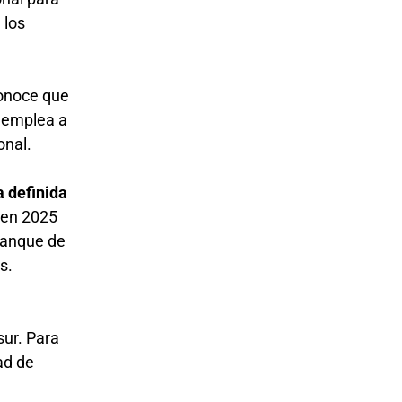
 los
conoce que
 emplea a
onal.
a definida
 en 2025
rranque de
os.
sur. Para
ad de