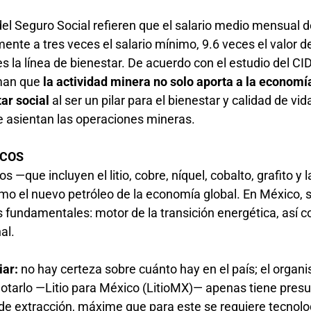
el Seguro Social refieren que el salario medio mensual d
nte a tres veces el salario mínimo, 9.6 veces el valor de
s la línea de bienestar. De acuerdo con el estudio del CI
rman que
la actividad minera no solo aporta a la economí
tar social
al ser un pilar para el bienestar y calidad de vi
 asientan las operaciones mineras.
TICOS
s —que incluyen el litio, cobre, níquel, cobalto, grafito y l
mo el nuevo petróleo de la economía global. En México, 
s fundamentales: motor de la transición energética, así 
nal.
iar:
no hay certeza sobre cuánto hay en el país; el organ
lotarlo —Litio para México (LitioMX)— apenas tiene pres
 de extracción, máxime que para este se requiere tecnolo