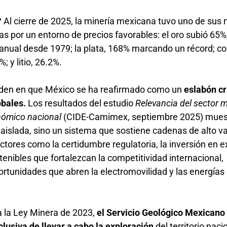
Al cierre de 2025, la minería mexicana tuvo uno de sus
s por un entorno de precios favorables: el oro subió 65%
nual desde 1979; la plata, 168% marcando un récord; co
; y litio, 26.2%.
nciden en que México se ha reafirmado como un
eslabón cr
obales.
Los resultados del estudio
Relevancia del sector 
onómico nacional
(CIDE-Camimex, septiembre 2025) mues
 aislada, sino un sistema que sostiene cadenas de alto va
tores como la certidumbre regulatoria, la inversión en e
tenibles que fortalezcan la competitividad internacional,
ortunidades que abren la electromovilidad y las energías
a la Ley Minera de 2023,
el Servicio Geológico Mexicano
xclusiva de llevar a cabo la exploración
del territorio naci