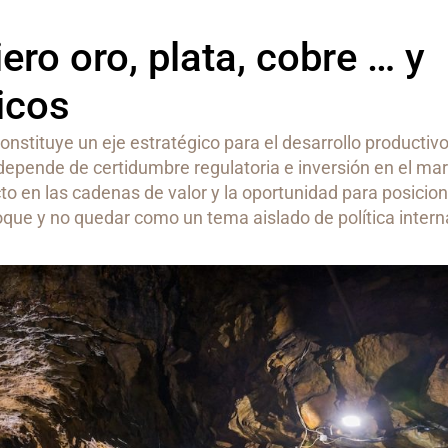
iero oro, plata, cobre … y
ticos
nstituye un eje estratégico para el desarrollo productivo 
depende de certidumbre regulatoria e inversión en el mar
to en las cadenas de valor y la oportunidad para posici
que y no quedar como un tema aislado de política intern