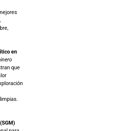
 mejores
,
bre,
ítico en
minero
tran que
lor
xploración
 limpias.
 (SGM)
onal para