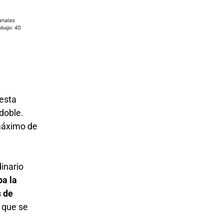
 esta
 doble.
 máximo de
inario
pa la
s de
a que se