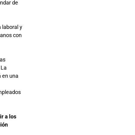
ándar de
a laboral y
canos con
las
.
La
á en una
empleados
r a los
ción