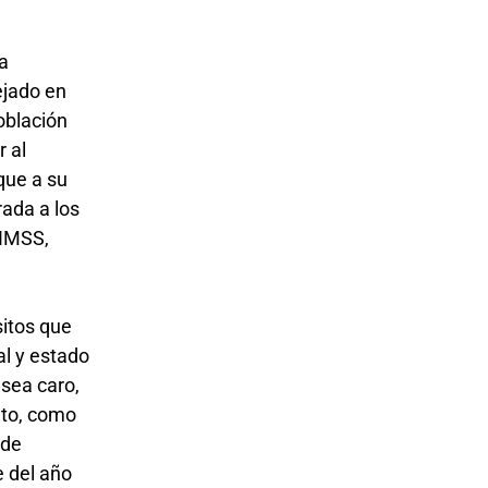
ja
ejado en
oblación
 al
que a su
ada a los
(IMSS,
sitos que
al y estado
 sea caro,
nto, como
 de
e del año