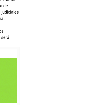
sa de
 judiciales
ia.
os
o será