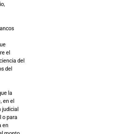
io,
 bancos
o
que
re el
ciencia del
os del
que la
, en el
 judicial
l o para
a en
 el monto