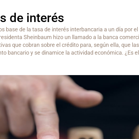
s de interés
s base de la tasa de interés interbancaria a un día por e
presidenta Sheinbaum hizo un llamado a la banca comerci
tivas que cobran sobre el crédito para, según ella, que l
o bancario y se dinamice la actividad económica. ¿Es el 