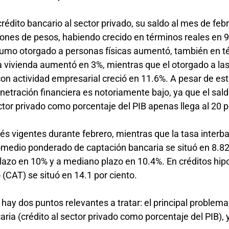
édito bancario al sector privado, su saldo al mes de feb
lones de pesos, habiendo crecido en términos reales en 9
onsumo otorgado a personas físicas aumentó, también en 
 la vivienda aumentó en 3%, mientras que el otorgado a la
on actividad empresarial creció en 11.6%. A pesar de es
netración financiera es notoriamente bajo, ya que el sal
ctor privado como porcentaje del PIB apenas llega al 20 p
és vigentes durante febrero, mientras que la tasa interb
romedio ponderado de captación bancaria se situó en 8.82
plazo en 10% y a mediano plazo en 10.4%. En créditos hip
 (CAT) se situó en 14.1 por ciento.
ay dos puntos relevantes a tratar: el principal problema,
ria (crédito al sector privado como porcentaje del PIB), y