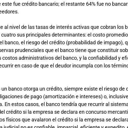
este fue crédito bancario; el restante 64% fue no bancar
veedores.
te al nivel de las tasas de interés activas que cobran los
n cuatro sus principales determinantes: el costo promedi
 banco, el riesgo del crédito (probabilidad de impago), 
ervas prudenciales que el banco tiene que constituir sob
 costos administrativos del banco, y la confiabilidad y efi
recurrir en caso de que el deudor incumpla con los términ
 un banco otorga un crédito, siempre existe el riesgo de 
gaciones de pago (amortización e intereses) o, inclusive
. En estos casos, el banco tendría que recurrir al sistema
el crédito si la empresa se declara en concurso mercanti
vos físicos que avalaron el crédito si la empresa se declar
ma judicial no es confiable, imparcial, eficiente y expedito,