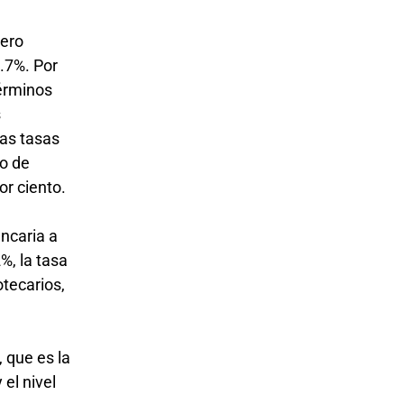
rero
.7%. Por
términos
s
tas tasas
do de
or ciento.
ancaria a
%, la tasa
otecarios,
 que es la
 el nivel