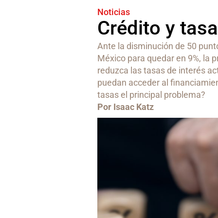
Noticias
Crédito y tasa
Ante la disminución de 50 punto
México para quedar en 9%, la 
reduzca las tasas de interés ac
puedan acceder al financiamient
tasas el principal problema?
Por Isaac Katz