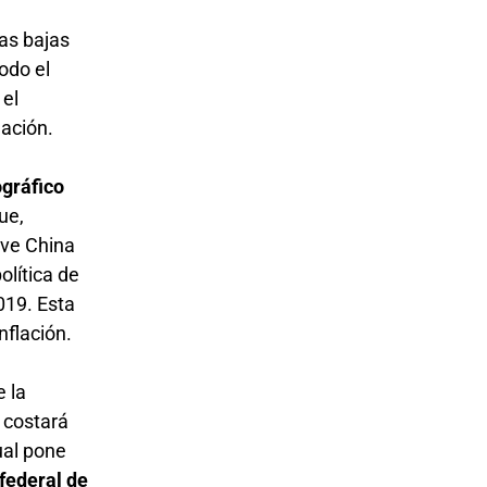
las bajas
odo el
 el
lación.
gráfico
ue,
ive China
olítica de
019. Esta
nflación.
 la
 costará
ual pone
 federal de