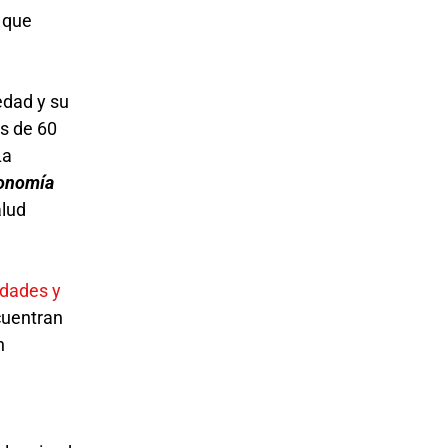
 que
edad y su
s de 60
La
onomía
alud
idades y
ncuentran
n