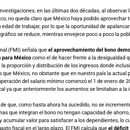
nvestigaciones, en las últimas dos décadas, al observar 
co, no queda claro que México haya podido aprovechar t
 edad de trabajar, por lo que la oportunidad de apalancar
gráfico se reduce, mientras envejece poco a poco la pob
onal (FMI) señala que
el aprovechamiento del bono demo
s para México
como el de hacer frente a la desigualdad q
la proporción y distribución de los ingresos donde inclus
 que México, no obstante que en nuestro país la actual p
uperación del salario mínimo comenzó el 1 de enero de 2
cal ya que anteriormente los aumentos se limitaban a la i
 de que, como hasta ahora ha sucedido, no se incremente
onas que integran el bono no tengan capacidad de ahorro,
y acumular valor para satisfacer a los dependientes, lo c
asto fiscal en el largo plazo. El FMI calcula que
el déficit