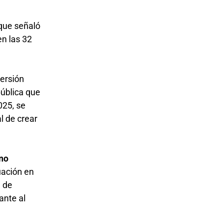
 que señaló
en las 32
versión
pública que
025, se
l de crear
no
uación en
d de
ante al