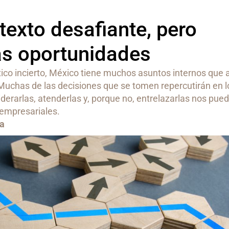
texto desafiante, pero
s oportunidades
ico incierto, México tiene muchos asuntos internos que 
Muchas de las decisiones que se tomen repercutirán en l
derarlas, atenderlas y, porque no, entrelazarlas nos pue
 empresariales.
ra