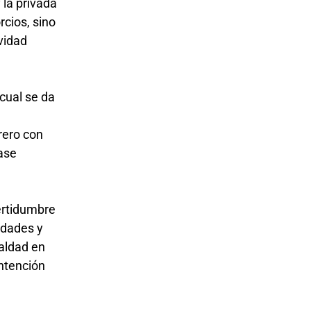
 la privada
rcios, sino
vidad
cual se da
rero con
lase
ertidumbre
idades y
ualdad en
intención