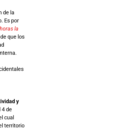
n de la
o. Es por
horas la
 de que los
ad
interna.
ccidentales
ividad y
l 4 de
el cual
l territorio